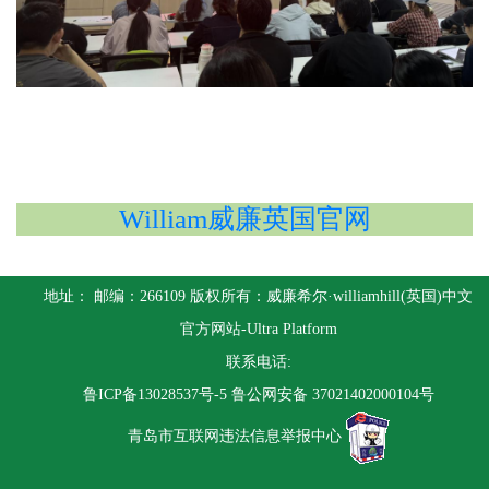
William威廉英国官网
地址： 邮编：266109 版权所有：威廉希尔·williamhill(英国)中文
官方网站-Ultra Platform
联系电话:
鲁ICP备13028537号-5
鲁公网安备 37021402000104号
青岛市互联网违法信息举报中心