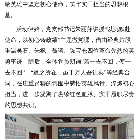
敬英雄中坚定初心使命，筑牢实干担当的思想根
基。
活动伊始，党支部书记朱丽萍讲授“以沉默赴
使命，以初心铸政绩”主题微党课，借由经典片段
重温吴石、朱枫、聂曦、陈宝仓四位革命先烈的英
勇事迹。随后，全体党员朗诵“若一去不回，便一
去不回”、“道之所在，虽千万人吾往矣”等经典台
词，在庄重肃穆的氛围中感悟英雄风骨、淬炼初心
担当，进一步凝聚了赓续红色血脉、实干履职尽责
的思想共识。