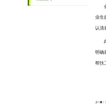
业生
认清
明确
帮扶
上一篇：