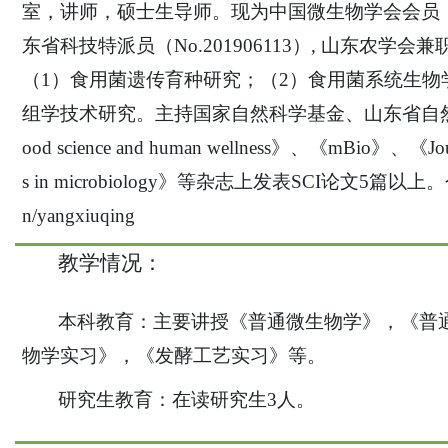
室，讲师
，硕士生导师
。
现为中国微生物学会会员
东省科技特派员（No.201906113）, 山东农学
（1）食用菌遗传育种研究；（2）食用菌系统生物
组学技术研究。主持国家自然
科学
基金、山东省自
ood science and human wellness
》、
《
mBio
》
、
《
Jo
s in microbiology
》
等杂志上发表
SCI论文
5
篇
以上
。
n/yangxiuqing
教学情况：
本科教育：主要讲授《普通微生物学》，《普
物学实习》，《发酵工艺实习》等。
研究生教育：在读研究生
3人。