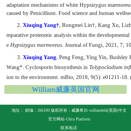
adaptation mechanisms of white Hypsizygus marmoreus a
caused by Penicillium. Food science and human wellne
2.
X
iuqing
Yang†
, R
ongmei
Lin†, K
ang
Xu, L
iz
mparative proteomic analysis within the developmental
e
Hypsizygus marmoreus
. Journal of Fungi, 2021, 7, 1
3.
X
iuqing
Yang
, P
eng
Feng, Y
ing
Yin, Bushley 
Wang*. Cyclosporin biosynthesis in
Tolypocladium inf
ion to the environment. mBio, 2018, 9(5): e01211-18.
William威廉英国官网
地址： 邮编：266109 版权所有：威廉希尔·williamhill(英国)中文
官方网站-Ultra Platform
联系电话: