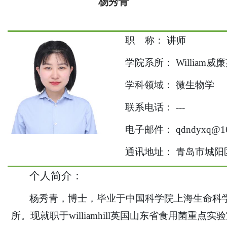
杨秀青
职
称：
讲师
学院系所：
Willia
学科领域：
微生物学
联系电话：
---
电子邮件：
qdndyxq@1
通讯地址：
青岛市城阳
个人简介：
杨秀青
，博士，毕业于
中国科学院上海生命科
所
。
现就职于
williamhill英国山东省食用菌重点实