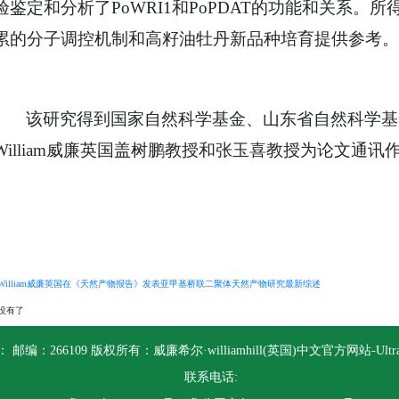
验鉴定和分析了PoWRI1和PoPDAT的功能和关系
累的分子调控机制和高籽油牡丹新品种培育提供参考。
该研究得到国家自然科学基金、山东省自然科学基金和wi
William威廉英国盖树鹏教授和张玉喜教授为论文通
William威廉英国在《天然产物报告》发表亚甲基桥联二聚体天然产物研究最新综述
没有了
 邮编：266109 版权所有：威廉希尔·williamhill(英国)中文官方网站-Ultra P
联系电话: