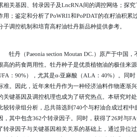
累相关基因、转录因子及LncRNA间的调控网络；探
作用；鉴定和分析了PoWRI1和PoPDAT的在籽油
分子调控机制和培育高籽油牡丹新品种提供参考。
牡丹（Paeonia section Moutan DC.）原
很高的药食两用性。牡丹种子是优质植物油的极佳来源
UFA：90%），尤其是α-亚麻酸（ALA：40%）。同
标准。因此，近年来牡丹作为一种经济油料作物逐渐兴
的关键基因及调控机理也成为了研究热点。本研究对处
比较转录组分析，总共筛选到740个与籽油合成过程
因，其中包含362个转录因子。同时，获得了26对与FA合
了转录因子与关键基因相关关系的基础上，通过异位过