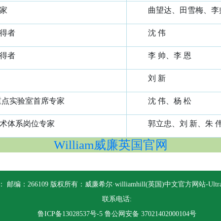
家
曲望达、田雪梅、李
得者
沈 伟
得者
李 帅、李 恩
刘 新
重点实验室首席专家
沈 伟、杨 松
术体系岗位专家
郭立忠、刘 新、朱 
William威廉英国官网
 邮编：266109 版权所有：威廉希尔·williamhill(英国)中文官方网站-Ultra P
联系电话:
鲁ICP备13028537号-5
鲁公网安备 37021402000104号