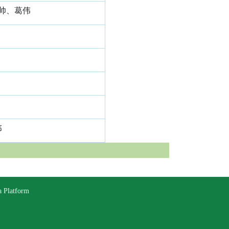
帅、葛伟
伟
latform