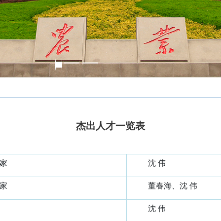
杰出人才一览表
家
沈 伟
家
董春海、沈 伟
沈 伟