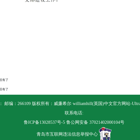
没有了
没有了
 邮编：266109 版权所有：威廉希尔·williamhill(英国)中文官方网站-Ultra P
联系电话:
鲁ICP备13028537号-5
鲁公网安备 37021402000104号
青岛市互联网违法信息举报中心