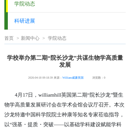
学院动态
科研进展
首页
>
新闻中心
>
学院动态
学校举办第二期“院长沙龙”共谋生物学高质量
发展
2026-04-18 09:18:39
来源：
William威廉英国
浏览数：
0
4月17日，williamhill英国第二期“院长沙龙”暨生
物学高质量发展研讨会在学术会馆会议厅召开。本次
沙龙特邀中国科学院院士种康等知名专家莅临指导，
以“强基・提质・突破——以基础学科建设赋能学科