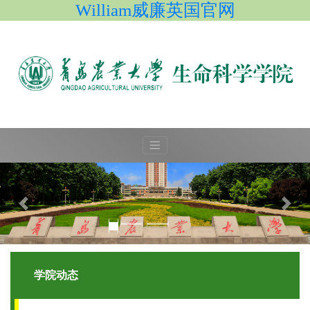
William威廉英国官网
学院动态