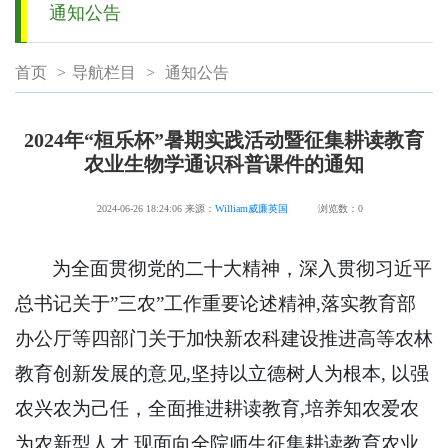
通知公告
首页
>
导航栏目
>
通知公告
2024年“桓乐杯”暑期实践活动暨征集耕读教育
农业生物学通识科普课件的通知
2024-06-26 18:24:06
来源：
William威廉英国
浏览数：
0
为全面贯彻党的二十大精神，深入贯彻习近平
总书记关于”三农”工作重要论述精神,落实教育部
办公厅等四部门关于加快新农科建设推进高等农林
教育创新发展的意见,坚持以立德树人为根本, 以强
农兴农为己任，全面推进耕读教育,培养知农爱农
为农新型人才,现面向全院师生征集耕读教育农业